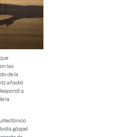
 que
on las
to de la
itz añadió
 Respondí a
de la
uitectónico
lodía góspel
érprete de