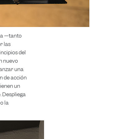
ra —tanto
r las
ncipios del
un nuevo
lanzar una
an de acción
tienen un
o. Despliega
o la