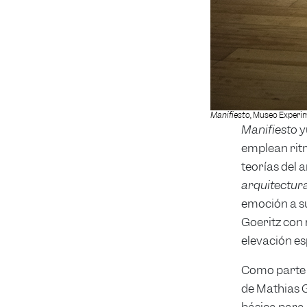
Manifiesto
, Museo Experim
Manifiesto
y
emplean ritm
teorías del 
arquitectur
emoción a su
Goeritz con 
elevación esp
Como parte d
de Mathias G
básica para 