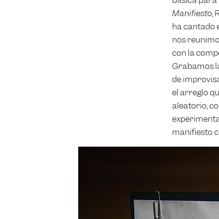
Manifiesto
,
ha cantado e
nos reunimos
con la compo
Grabamos la 
de improvisa
el arreglo q
aleatorio, c
experimenta
manifiesto c