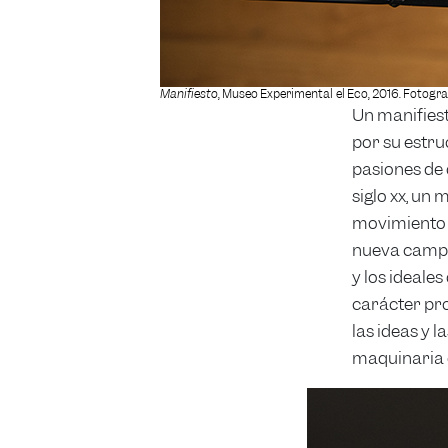
Manifiesto
, Museo Experimental el Eco, 2016. Fotogra
Un manifies
por su estr
pasiones de 
siglo xx, un
movimiento a
nueva campañ
y los ideale
carácter pro
las ideas y 
maquinaria 