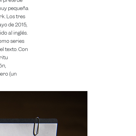
e muy pequeña
k. Los tres
ayo de 2015,
do al inglés.
como series
el texto. Con
ritu
ón,
ero (un