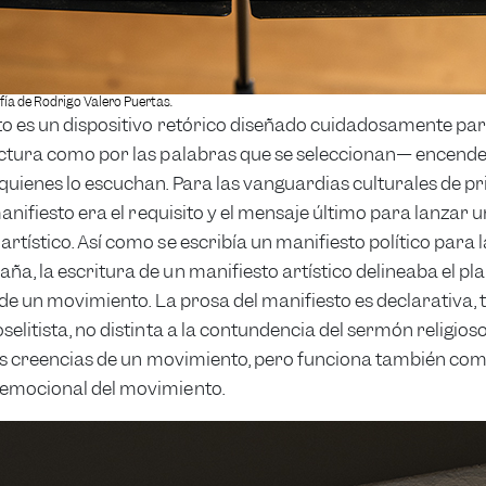
fía de Rodrigo Valero Puertas.
to es un dispositivo retórico diseñado cuidadosamente pa
uctura como por las palabras que se seleccionan— encende
quienes lo escuchan. Para las vanguardias culturales de pri
 manifiesto era el requisito y el mensaje último para lanzar 
rtístico. Así como se escribía un manifiesto político para 
a, la escritura de un manifiesto artístico delineaba el pl
s de un movimiento. La prosa del manifiesto es declarativa, 
selitista, no distinta a la contundencia del sermón religios
las creencias de un movimiento, pero funciona también com
emocional del movimiento.