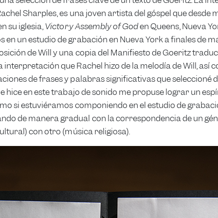
 Rachel Sharples, es una joven artista del góspel que desd
n su iglesia,
Victory Assembly of God
en Queens, Nueva Yor
 en un estudio de grabación en Nueva York a finales de m
sición de Will y una copia del Manifiesto de Goeritz traduci
interpretación que Rachel hizo de la melodía de Will, así 
ciones de frases y palabras significativas que seleccioné d
ue hice en este trabajo de sonido me propuse lograr un espí
omo si estuviéramos componiendo en el estudio de grabaci
ndo de manera gradual con la correspondencia de un gén
ultural) con otro (música religiosa).