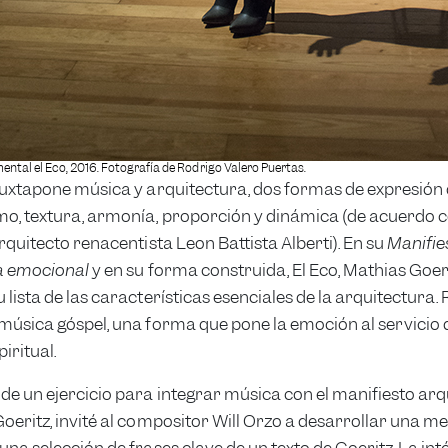
ental el Eco, 2016. Fotografía de Rodrigo Valero Puertas.
uxtapone música y arquitectura, dos formas de expresión
o, textura, armonía, proporción y dinámica (de acuerdo c
arquitecto renacentista Leon Battista Alberti). En su
Manifies
a emocional
y en su forma construida, El Eco, Mathias Goer
 lista de las características esenciales de la arquitectura.
música góspel, una forma que pone la emoción al servicio 
iritual.
e un ejercicio para integrar música con el manifiesto arq
oeritz, invité al compositor Will Orzo a desarrollar una me
una selección de frases clave de un texto de Goeritz. La int